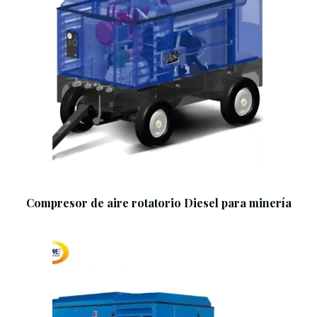
Add To Cart
Compresor de aire rotatorio Diesel para minería