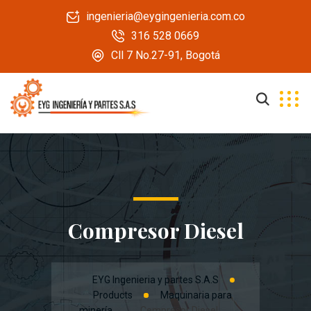
ingenieria@eygingenieria.com.co
316 528 0669
Cll 7 No.27-91, Bogotá
Compresor Diesel
EYG Ingenieria y partes S.A.S
Products
Maquinaria para
minería
Compresor Diesel