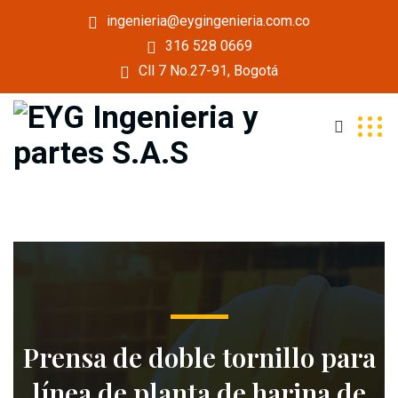
ingenieria@eygingenieria.com.co
316 528 0669
Cll 7 No.27-91, Bogotá
Prensa de doble tornillo para
línea de planta de harina de