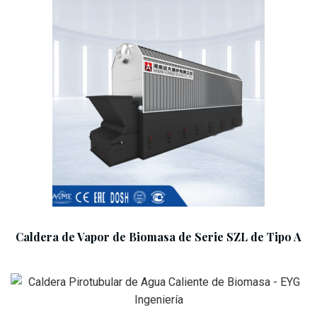
Add To Cart
Caldera de Vapor de Biomasa de Serie SZL de Tipo A
Add To Cart