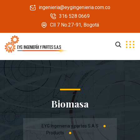
ingenieria@eygingenieria.com.co
316 528 0669
Cll 7 No.27-91, Bogotá
Biomasa
EYG Ingenieria y partes S.A.S
Products
Biomasa