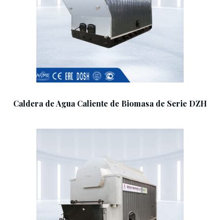
Add To Cart
Caldera de Agua Caliente de Biomasa de Serie DZH
Add To Cart