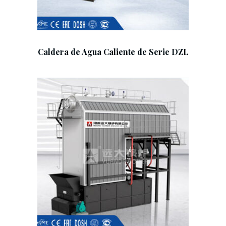
Caldera de Agua Caliente de Serie DZL
Add To Cart