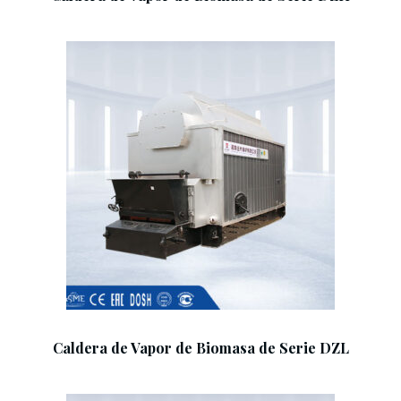
Add To Cart
Caldera de Vapor de Biomasa de Serie DZL