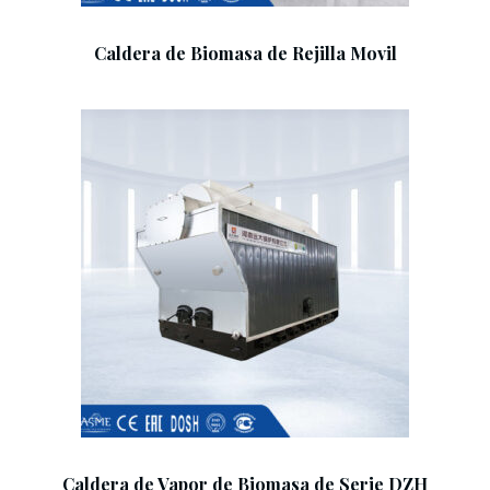
Caldera de Biomasa de Rejilla Movil
Add To Cart
Caldera de Vapor de Biomasa de Serie DZH