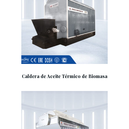
Add To Cart
Caldera de Aceite Térmico de Biomasa