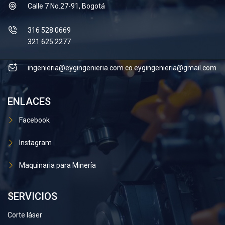
Calle 7 No.27-91, Bogotá
316 528 0669
321 625 2277
ingenieria@eygingenieria.com.co
eygingenieria@gmail.com
ENLACES
Facebook
Instagram
Maquinaria para Minería
SERVICIOS
Corte láser