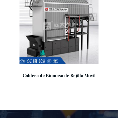
Add To Cart
Caldera de Biomasa de Rejilla Movil