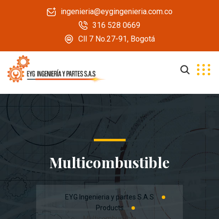
ingenieria@eygingenieria.com.co
316 528 0669
Cll 7 No.27-91, Bogotá
Multicombustible
EYG Ingenieria y partes S.A.S
Products
Multicombustible