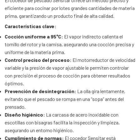
El cocedor de pescado Sensitar ofrece un método preciso y
eficiente para cocinar por lotes grandes cantidades de materia
prima, garantizando un producto final de alta calidad.
Características clave:
Cocción uniforme a 95°C:
El vapor indirecto calienta el
tornillo del rotor y la camisa, asegurando una cocción precisa y
uniforme de la materia prima.
Control preciso del proceso:
El motorreductor de velocidad
variable y la presión de vapor ajustable le permiten controlar
con precisión el proceso de cocción para obtener resultados
óptimos.
Prevención de desintegración:
La olla gira lentamente,
evitando que el pescado se rompa en una “sopa” antes del
prensado.
Diseño higiénico:
La carcasa de acero inoxidable con
escotillas con bisagras facilita la inspección y limpieza,
asegurando un entorno higiénico.
Cumplimiento de normas:
El cocedor Sensitar está