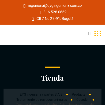
ingenieria@eygingenieria.com.co
316 528 0669
Cll 7 No.27-91, Bogotá
Tienda
EYG Ingenieria y partes S.A.S
Products
Tratamiento de residuos animales
Cocedor
Cocedor discontinuo de alta eficiencia para harina de