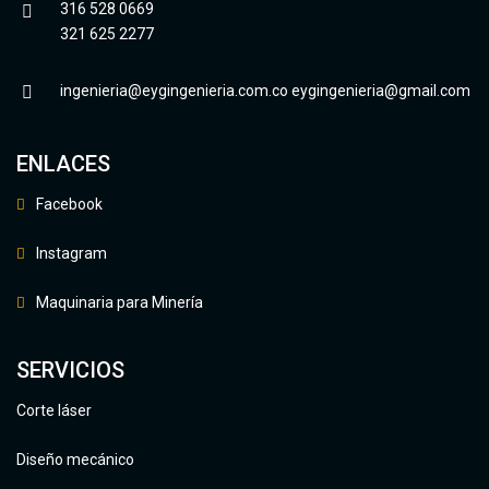
316 528 0669
321 625 2277
ingenieria@eygingenieria.com.co
eygingenieria@gmail.com
ENLACES
Facebook
Instagram
Maquinaria para Minería
SERVICIOS
Corte láser
Diseño mecánico