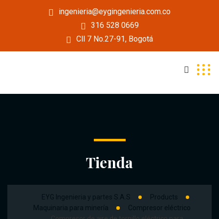
ingenieria@eygingenieria.com.co
316 528 0669
Cll 7 No.27-91, Bogotá
Tienda
EYG Ingenieria y partes S.A.S
Products
Maquinaria para minería
Compresor eléctrico
Compresor de aire de tornillo eléctrico para