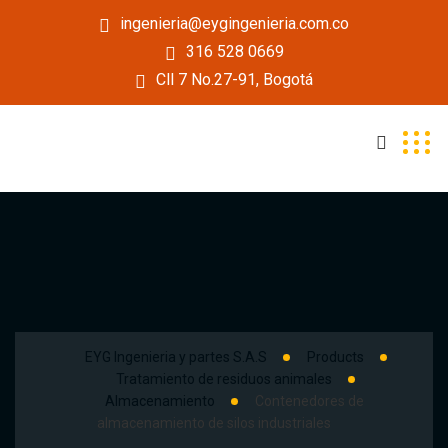
ingenieria@eygingenieria.com.co
316 528 0669
Cll 7 No.27-91, Bogotá
EYG Ingenieria y partes S.A.S
Products
Tratamiento de residuos animales
Almacenamiento
Contenedores de
almacenamiento de silos industriales