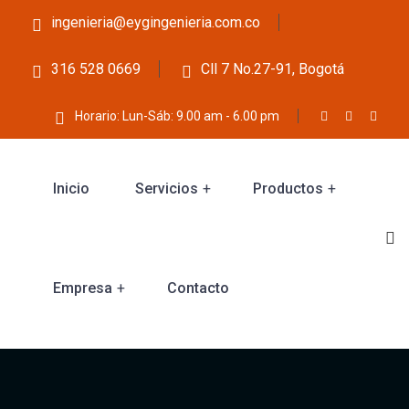
ingenieria@eygingenieria.com.co
316 528 0669
Cll 7 No.27-91, Bogotá
Horario: Lun-Sáb: 9.00 am - 6.00 pm
Inicio
Servicios
Productos
Empresa
Contacto