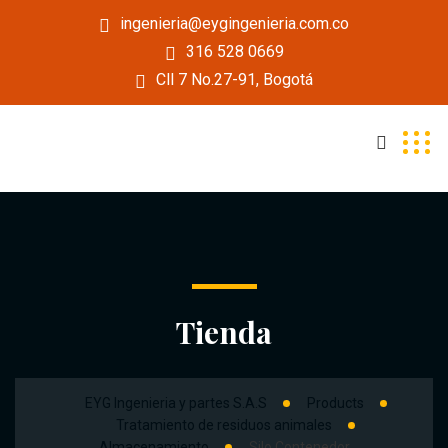
ingenieria@eygingenieria.com.co
316 528 0669
Cll 7 No.27-91, Bogotá
Tienda
EYG Ingenieria y partes S.A.S
Products
Tratamiento de residuos animales
Almacenamiento
Silo Contenedor