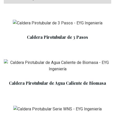
Add To Cart
Caldera Pirotubular de 3 Pasos
Add To Cart
Caldera Pirotubular de Agua Caliente de Biomasa
Add To Cart